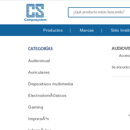
Productos
Marcas
Sitio Inst
AUDIOVI
CATEGORÍAS
Acceso
Audiovisual
Se encont
Auriculares
Dispositivos multimedia
ElectrodomÃ©sticos
Gaming
ImpresiÃ³n