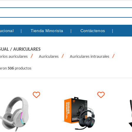
itucional
Tienda Minorista
Contáctenos
SUAL
/
AURICULARES
rios auriculares
Auriculares
Auriculares intraurales
raron
506
productos