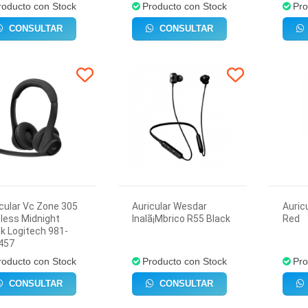
roducto con Stock
Producto con Stock
Pro
CONSULTAR
CONSULTAR
cular Vc Zone 305
Auricular Wesdar
Auric
less Midnight
Inalã¡Mbrico R55 Black
Red
k Logitech 981-
457
roducto con Stock
Producto con Stock
Pro
CONSULTAR
CONSULTAR