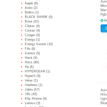
Auri
Apple
(8)
Mic
Astro
(2)
Marv
Belkin
(1)
Rgb
BLACK SHARK
(5)
P
Bose
(22)
Cliptec
(4)
Corsair
(4)
Cougar
(6)
Energy
(1)
Energy Sistem
(32)
Fifo
(6)
Genius
(5)
Havit
(4)
Hoco
(40)
Hp
(6)
HYPERGEAR
(1)
HyperX
(8)
Inkax
(1)
Intelbras
(1)
Jabra
(67)
Auri
JBL
(42)
Hit
Klip Xtreme
(4)
Ugr
Blue
Lenovo
(3)