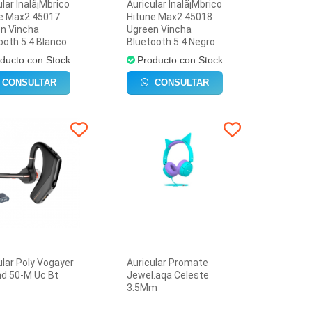
ular Inalã¡Mbrico
Auricular Inalã¡Mbrico
e Max2 45017
Hitune Max2 45018
n Vincha
Ugreen Vincha
ooth 5.4 Blanco
Bluetooth 5.4 Negro
ducto con Stock
Producto con Stock
CONSULTAR
CONSULTAR
ular Poly Vogayer
Auricular Promate
d 50-M Uc Bt
Jewel.aqa Celeste
3.5Mm