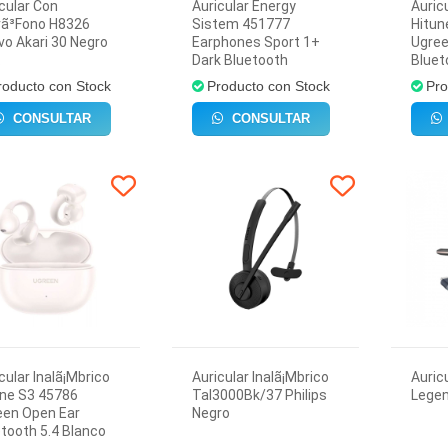
cular Con
Auricular Energy
Auric
rã³Fono H8326
Sistem 451777
Hitun
o Akari 30 Negro
Earphones Sport 1+
Ugree
.
Dark Bluetooth
Bluet
roducto con Stock
Producto con Stock
Pro
CONSULTAR
CONSULTAR
cular Inalã¡Mbrico
Auricular Inalã¡Mbrico
Auric
une S3 45786
Tal3000Bk/37 Philips
Legen
een Open Ear
Negro
tooth 5.4 Blanco