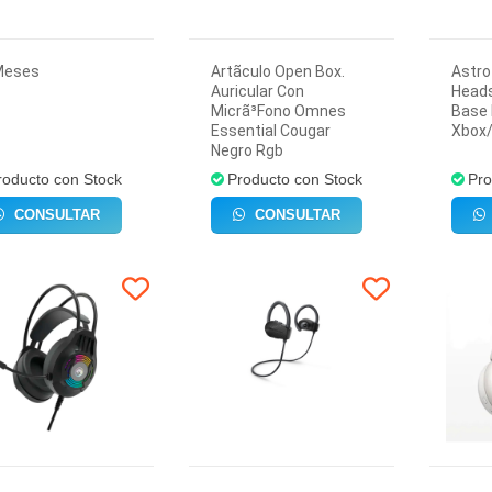
Meses
Artã­culo Open Box.
Astro
Auricular Con
Heads
Micrã³Fono Omnes
Base 
Essential Cougar
Xbox
Negro Rgb
roducto con Stock
Producto con Stock
Pro
CONSULTAR
CONSULTAR