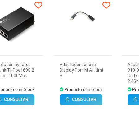
ptador Inyector
Adaptador Lenovo
Adapt
ink Tl-Poe160S 2
Display Port M A Hdmi
910-
rtos 1000Mbs
H
Unify
2.4Gh
roducto con Stock
Producto con Stock
Pro
CONSULTAR
CONSULTAR