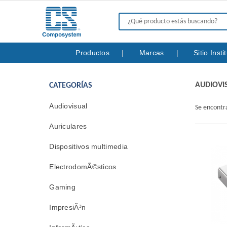
Productos
Marcas
Sitio Inst
AUDIOVI
CATEGORÍAS
Audiovisual
Se encont
Auriculares
Dispositivos multimedia
ElectrodomÃ©sticos
Gaming
ImpresiÃ³n