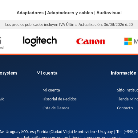
Adaptadores
|
Adaptadores y cables
|
Audiovisual
Los precios publicados incluyen IVA
Última Actualización: 06/08/2026 6:20
osystem
Mi cuenta
Información
Mi cuenta
Sitio Institu
vío
Historial de Pedidos
Tienda Mino
Lista de Deseos
Contacto
Av. Uruguay 800, esq Florida (Ciudad Vieja) Montevideo - Uruguay | Tel:
(+598) 
marketing@composystem.uy
|
tienda.composystem.com.uy