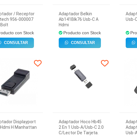
ptador / Receptor
Adaptador Belkin
Adapt
itech 956-000007
Ab141Blk76 Usb-C A
Usb-
Bolt
Hdmi
roducto con Stock
Producto con Stock
Pro
CONSULTAR
CONSULTAR
ptador Displayport
Adaptador Hoco Hb45
Adap
 Hdmi H Manhattan
2 En 1 Usb-A/Usb-C 2.0
Adapt
C/Lector De Tarjeta.
Usb-A