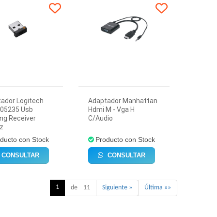
ador Logitech
Adaptador Manhattan
005235 Usb
Hdmi M - Vga H
ing Receiver
C/Audio
z
ducto con Stock
Producto con Stock
CONSULTAR
CONSULTAR
1
de 11
Siguiente »
Última »»