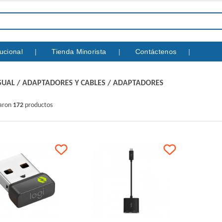
itucional
Tienda Minorista
Contáctenos
SUAL
/
ADAPTADORES Y CABLES
/
ADAPTADORES
raron
172
productos