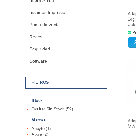
InformÃ¡tica
Insumos Impresion
Ada
Log
Punto de venta
Usb 
P
Redes
Seguridad
Software
FILTROS
Stock
Ocultar Sin Stock
(59)
Marcas
Ada
M A
Anbyte
(1)
Apple
(2)