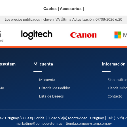
Cables
|
Accesorios
|
Los precios publicados incluyen IVA
Última Actualización: 07/08/2026 6:20
osystem
Mi cuenta
Información
Mi cuenta
Sitio Institu
vío
Historial de Pedidos
Tienda Mino
Lista de Deseos
Contacto
Av. Uruguay 800, esq Florida (Ciudad Vieja) Montevideo - Uruguay | Tel:
(+598) 
marketing@composystem.uy
|
tienda.composystem.com.uy