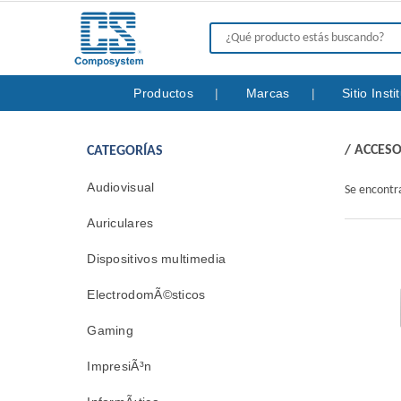
Productos
Marcas
Sitio Inst
/
ACCESO
CATEGORÍAS
Audiovisual
Se encont
Auriculares
Dispositivos multimedia
ElectrodomÃ©sticos
Gaming
ImpresiÃ³n