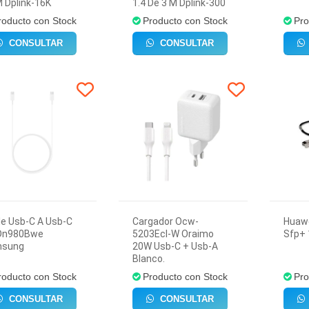
 Dplink-16K
1.4 De 3 M Dplink-300
roducto con Stock
Producto con Stock
Pro
CONSULTAR
CONSULTAR
le Usb-C A Usb-C
Cargador Ocw-
Huawe
Dn980Bwe
5203Ecl-W Oraimo
Sfp+ 
sung
20W Usb-C + Usb-A
Blanco.
roducto con Stock
Producto con Stock
Pro
CONSULTAR
CONSULTAR