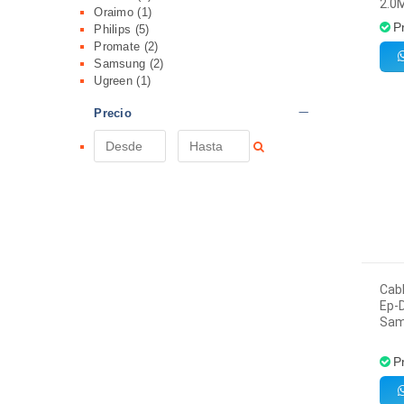
2.0M
Oraimo
(1)
P
Philips
(5)
Promate
(2)
Samsung
(2)
Ugreen
(1)
Precio
Cab
Ep-
Sam
P