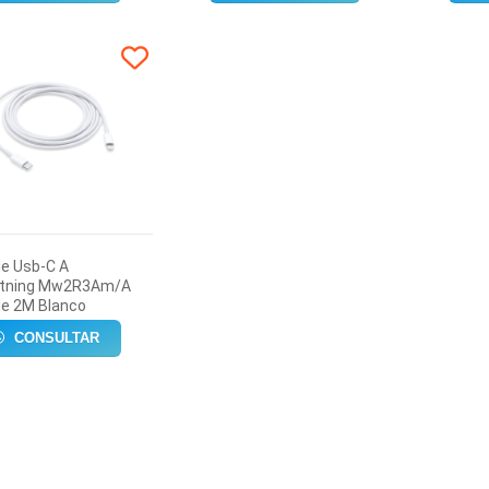
le Usb-C A
htning Mw2R3Am/A
le 2M Blanco
CONSULTAR