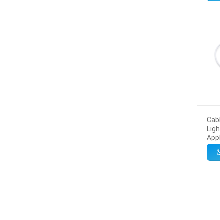
Cab
Lig
App