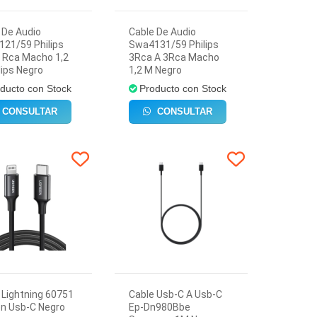
 De Audio
Cable De Audio
21/59 Philips
Swa4131/59 Philips
 Rca Macho 1,2
3Rca A 3Rca Macho
lips Negro
1,2 M Negro
ducto con Stock
Producto con Stock
CONSULTAR
CONSULTAR
 Lightning 60751
Cable Usb-C A Usb-C
n Usb-C Negro
Ep-Dn980Bbe