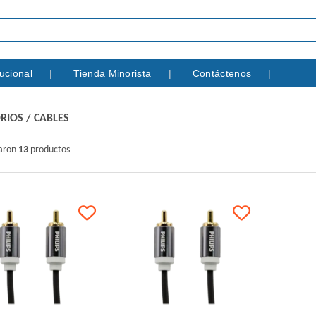
itucional
Tienda Minorista
Contáctenos
RIOS
/
CABLES
raron
13
productos