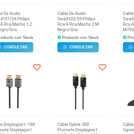
e De Audio
Cable De Audio
Cable
4101/59 Philips
Swa4102/59 Philips
Swa41
 A Rca Macho 1,2
Rca A Rca Macho 2 M
Rca A
egro/Gris
Negro/Gris
M Phi
roducto con Stock
Producto con Stock
Pro
CONSULTAR
CONSULTAR
e Displayport -16K
Cable Dplink-300
Cable
mate Displayport
Promate Displayport
Ugree