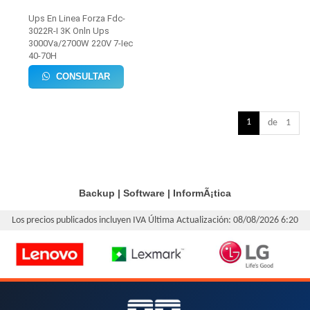
Ups En Linea Forza Fdc-
3022R-I 3K Onln Ups
3000Va/2700W 220V 7-Iec
40-70H
CONSULTAR
1
de 1
Backup
|
Software
|
InformÃ¡tica
Los precios publicados incluyen IVA
Última Actualización: 08/08/2026 6:20