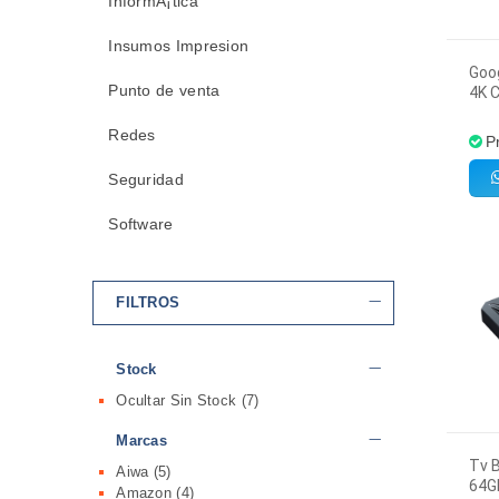
InformÃ¡tica
Insumos Impresion
Goo
Punto de venta
4K 
Redes
P
Seguridad
Software
FILTROS
Stock
Ocultar Sin Stock
(7)
Marcas
Tv B
Aiwa
(5)
64Gb
Amazon
(4)