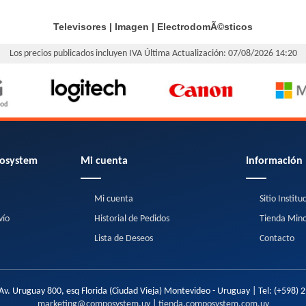
Televisores
|
Imagen
|
ElectrodomÃ©sticos
Los precios publicados incluyen IVA
Última Actualización: 07/08/2026 14:20
osystem
Mi cuenta
Información
Mi cuenta
Sitio Institu
vío
Historial de Pedidos
Tienda Mino
Lista de Deseos
Contacto
Av. Uruguay 800, esq Florida (Ciudad Vieja) Montevideo - Uruguay | Tel:
(+598) 
marketing@composystem.uy
|
tienda.composystem.com.uy