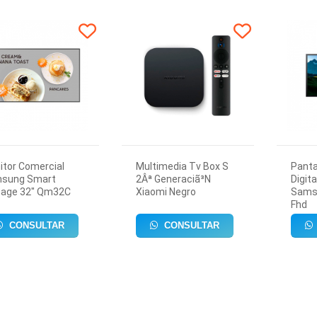
itor Comercial
Multimedia Tv Box S
Panta
sung Smart
2Âª Generaciã³N
Digit
nage 32" Qm32C
Xiaomi Negro
Sams
Fhd
CONSULTAR
CONSULTAR