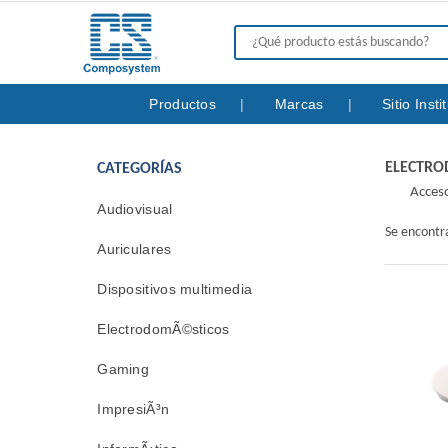
Productos
Marcas
Sitio Inst
ELECTR
CATEGORÍAS
Acceso
Audiovisual
Se encont
Auriculares
Dispositivos multimedia
ElectrodomÃ©sticos
Gaming
ImpresiÃ³n