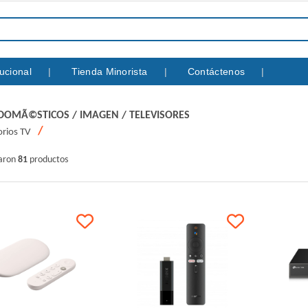
itucional
Tienda Minorista
Contáctenos
ODOMÃ©STICOS
/
IMAGEN
/
TELEVISORES
rios TV
raron
81
productos