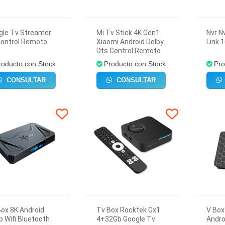
gle Tv Streamer
Mi Tv Stick 4K Gen1
Nvr N
Control Remoto
Xiaomi Android Dolby
Link 
Dts Control Remoto
roducto con Stock
Producto con Stock
Pro
CONSULTAR
CONSULTAR
ox 8K Android
Tv Box Rocktek Gx1
V Box
 Wifi Bluetooth
4+32Gb Google Tv
Andro