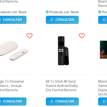
trol Remoto
Bluet
Remo
roducto con Stock
Producto con Stock
Pro
CONSULTAR
CONSULTAR
gle Tv Streamer
Mi Tv Stick 4K Gen2
Monit
lanco - Incluye
Xiaomi Android Dolby
Sams
trol Remoto
Dts Control Remoto
Digit
Qm43
CONSULTAR
CONSULTAR