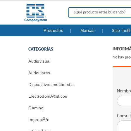
Productos
Marcas
Sitio Inst
INFORMÃ
CATEGORÍAS
No hay pro
Audiovisual
Auriculares
Dispositivos multimedia
Nombr
ElectrodomÃ©sticos
Gaming
Consul
ImpresiÃ³n