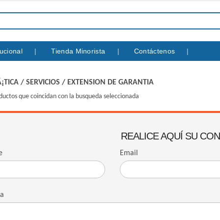
itucional
Tienda Minorista
Contáctenos
¡TICA
/
SERVICIOS
/
EXTENSION DE GARANTIA
ductos que coincidan con la busqueda seleccionada
REALICE AQUÍ SU CO
e
Email
ta