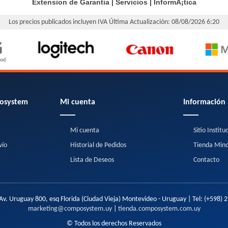
Extension de Garantia
|
Servicios
|
InformÃ¡tica
Los precios publicados incluyen IVA
Última Actualización: 08/08/2026 6:20
osystem
Mi cuenta
Información
Mi cuenta
Sitio Institu
vío
Historial de Pedidos
Tienda Mino
Lista de Deseos
Contacto
Av. Uruguay 800, esq Florida (Ciudad Vieja) Montevideo - Uruguay | Tel:
(+598) 
marketing@composystem.uy
|
tienda.composystem.com.uy
© Todos los derechos Reservados