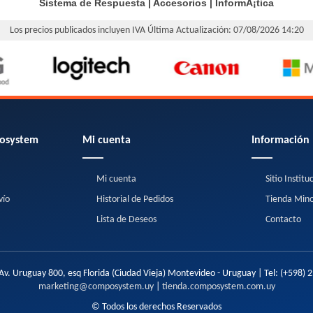
Sistema de Respuesta
|
Accesorios
|
InformÃ¡tica
Los precios publicados incluyen IVA
Última Actualización: 07/08/2026 14:20
osystem
Mi cuenta
Información
Mi cuenta
Sitio Institu
vío
Historial de Pedidos
Tienda Mino
Lista de Deseos
Contacto
Av. Uruguay 800, esq Florida (Ciudad Vieja) Montevideo - Uruguay | Tel:
(+598) 
marketing@composystem.uy
|
tienda.composystem.com.uy
© Todos los derechos Reservados