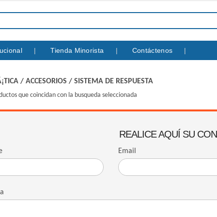
itucional
Tienda Minorista
Contáctenos
¡TICA
/
ACCESORIOS
/
SISTEMA DE RESPUESTA
ductos que coincidan con la busqueda seleccionada
REALICE AQUÍ SU CO
e
Email
ta