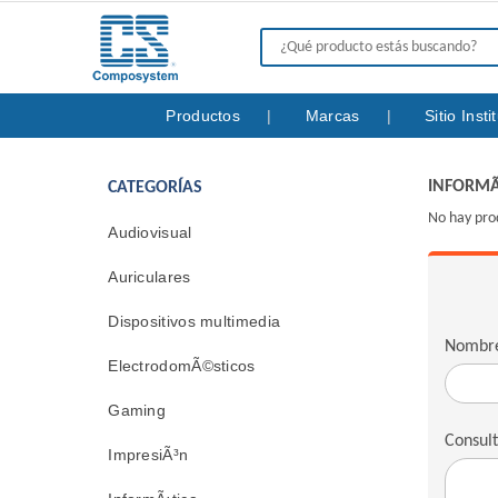
Productos
Marcas
Sitio Inst
INFORMÃ
CATEGORÍAS
No hay pro
Audiovisual
Auriculares
Dispositivos multimedia
Nombr
ElectrodomÃ©sticos
Gaming
Consul
ImpresiÃ³n