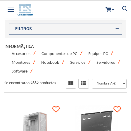
Toggle navigation
FILTROS
INFORMÃ¡TICA
Accesorios
Componentes de PC
Equipos PC
Monitores
Notebook
Servicios
Servidores
Software
Se encontraron
2882
productos